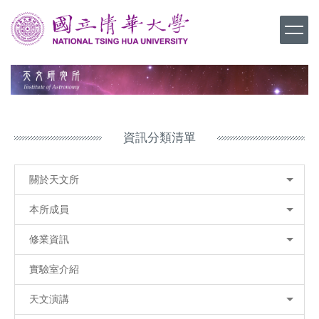
跳
到
主
要
內
容
區
資訊分類清單
關於天文所
本所成員
修業資訊
實驗室介紹
天文演講