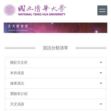
跳
到
主
要
內
容
區
資訊分類清單
關於天文所
本所成員
修業資訊
實驗室介紹
天文演講