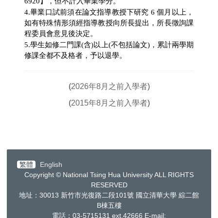
6920
】，但不計入畢業學分。
4.畢業口試前須在論文指導教授下研究
6
個月以上，
如有特殊情形須經指導教授向所長提出，所長徵詢課
程委員會意見後決定。
5.學生如修二門課
(
含
)
以上
(
不包括論文
)
，累計兩學期
修課全都不及格者，予以退學。
(
2026年8月之前入學者
)
(
2015年8月之前入學者
)
繁體
English
Copyright © National Tsing Hua University ALL RIGHTS
RESERVED
地址：30013
新竹市光復路二段
101
號 國立清華大學 綜二館
B棟五樓
電話：03-5715131 ext.42666
E-mail: