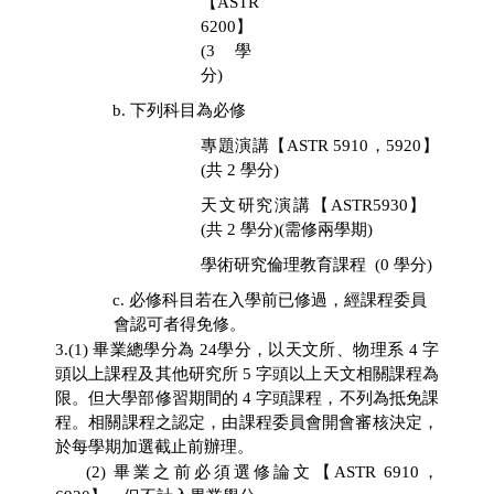
【
ASTR
6200
】
(3
學
分
)
b.
下列科目為必修
專題演講【
ASTR 5910
，
5920
】
(
共
2
學分
)
天文研究演講
【
ASTR5930
】
(
共
2
學分
)(
需修兩學期)
學術研究倫理教育課程
(0
學分
)
c.
必修科目若在入學前已修過，經課程委員
會認可者得免修。
3.(1)
畢業總學分為
24
學分，以天文所、物理系
4
字
頭以上課程及其他研究所
5
字頭以上天文相關課程為
限。但大學部修習期間的
4
字頭課程，不列為抵免課
程。相關課程之認定，由課程委員會開會審核決定，
於每學期加選截止前辦理。
(2)
畢業之前必須選修論文【
ASTR 6910
，