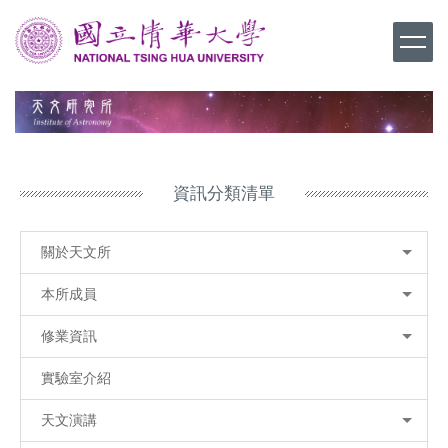
跳
到
主
要
內
容
區
資訊分類清單
關於天文所
本所成員
修業資訊
實驗室介紹
天文演講