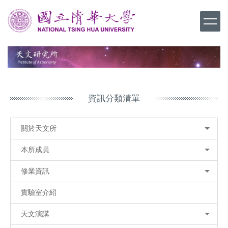
跳
到
主
要
內
容
區
資訊分類清單
關於天文所
本所成員
修業資訊
實驗室介紹
天文演講