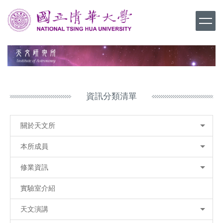
跳
到
主
要
內
容
區
資訊分類清單
關於天文所
本所成員
修業資訊
實驗室介紹
天文演講