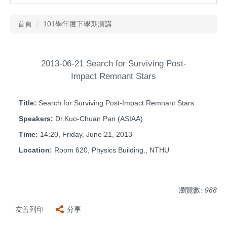
首頁
101學年度下學期演講
2013-06-21 Search for Surviving Post-
Impact Remnant Stars
Title:
Search for Surviving Post-Impact Remnant Stars
Speakers:
Dr.Kuo-Chuan Pan (ASIAA)
Time:
14:20, Friday, June 21, 2013
Location:
Room 620, Physics Building., NTHU
瀏覽數:
988
友善列印
分享