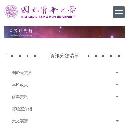
跳
到
主
要
內
容
區
資訊分類清單
關於天文所
本所成員
修業資訊
實驗室介紹
天文演講