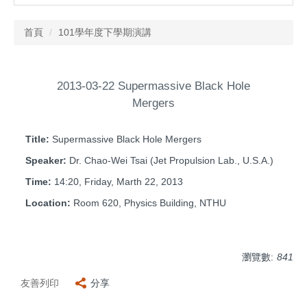
首頁
101學年度下學期演講
2013-03-22 Supermassive Black Hole
Mergers
Title:
Supermassive Black Hole Mergers
Speaker:
Dr. Chao-Wei Tsai (Jet Propulsion Lab., U.S.A.)
Time:
14:20, Friday, Marth 22, 2013
Location:
Room 620, Physics Building, NTHU
瀏覽數:
841
友善列印
分享