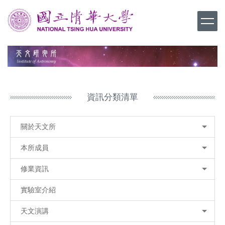
跳
到
主
要
內
容
區
資訊分類清單
關於天文所
本所成員
修業資訊
實驗室介紹
天文演講