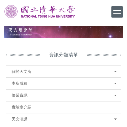
跳
到
主
要
內
容
區
資訊分類清單
關於天文所
本所成員
修業資訊
實驗室介紹
天文演講