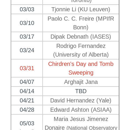
Toronto)
03/03
Tjonnie Li (KU Leuven)
Paolo C. C. Freire (MPIfR
03/10
Bonn)
03/17
Dipak Debnath
(IASES)
Rodrigo Fernandez
03/24
(University of Alberta)
Chirdren's Day and Tomb
03/31
Sweeping
04/07
Arghajit Jana
04/14
TBD
04/21
David Hernandez (Yale)
04/28
Edward Ashton (ASIAA)
Maria Jesus Jimenez
05/03
Donaire
(National Observatory