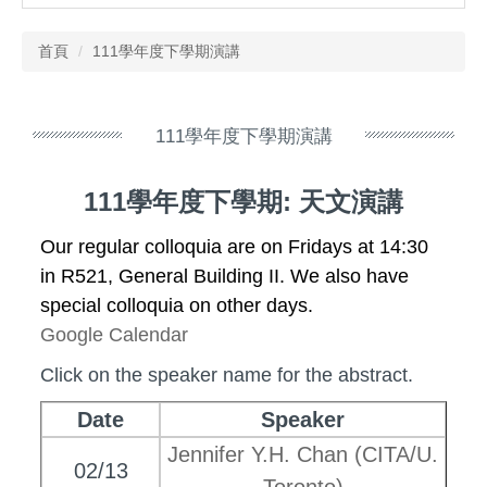
首頁
111學年度下學期演講
111學年度下學期演講
111學年度下學期: 天文演講
Our regular colloquia are on
Fridays at 14:30
in R521, General Building II
. We also have
special colloquia on other days.
Google Calendar
Click on the speaker name for the abstract.
Date
Speaker
Jennifer Y.H. Chan (CITA/U.
02/13