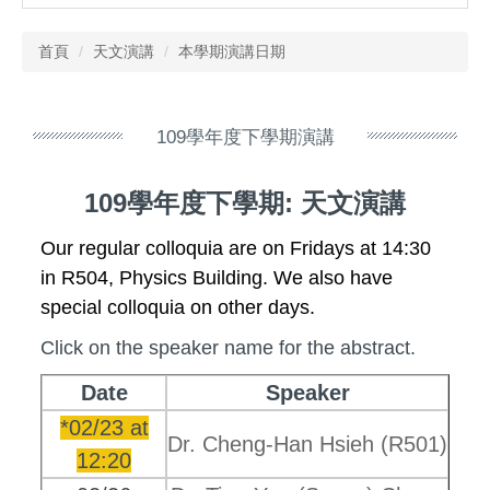
首頁
天文演講
本學期演講日期
109學年度下學期演講
109學年度下學期: 天文演講
Our regular colloquia are on
Fridays at 14:30
in R504, Physics Building
. We also have
special colloquia on other days.
Click on the speaker name for the abstract.
Date
Speaker
*02/23 at
Dr. Cheng-Han Hsieh (R501)
12:20