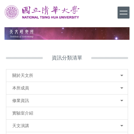
跳
到
主
要
內
容
區
資訊分類清單
關於天文所
本所成員
修業資訊
實驗室介紹
天文演講