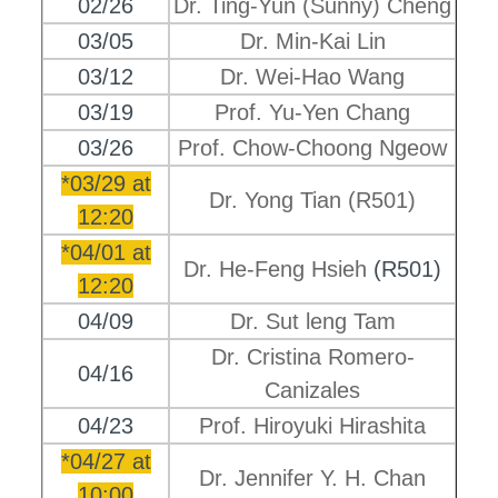
02/26
Dr. Ting-Yun (Sunny) Cheng
03/05
Dr. Min-Kai Lin
03/12
Dr. Wei-Hao Wang
03/19
Prof. Yu-Yen Chang
03/26
Prof. Chow-Choong Ngeow
*03/29 at
Dr. Yong Tian (R501)
12:20
*04/01 at
Dr. He-Feng Hsieh
(R501)
12:20
04/09
Dr. Sut leng Tam
Dr. Cristina Romero-
04/16
Canizales
04/23
Prof. Hiroyuki Hirashita
*04/27 at
Dr. Jennifer Y. H. Chan
10:00