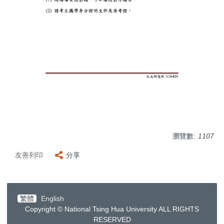
瀏覽數:
1107
友善列印
分享
繁體
English
Copyright © National Tsing Hua University ALL RIGHTS
RESERVED