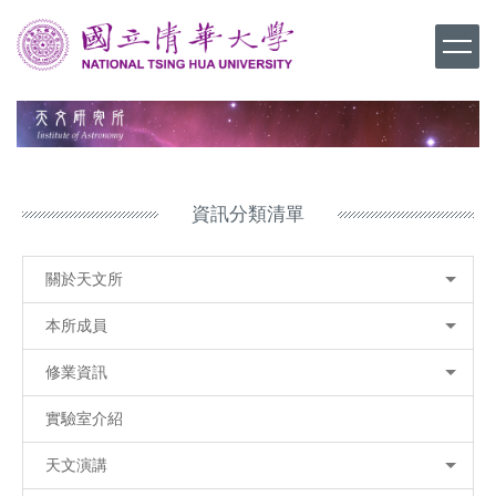
跳
到
主
要
內
容
區
資訊分類清單
關於天文所
本所成員
修業資訊
實驗室介紹
天文演講